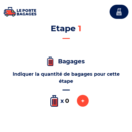
Etape
1
Bagages
Indiquer la quantité de bagages pour cette
étape
x
+