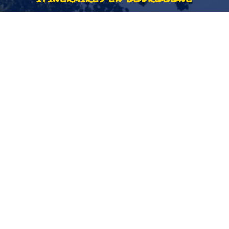
Découvrez les trésors
naturels et historiques
de Bourgogne à
pied
et à vélo